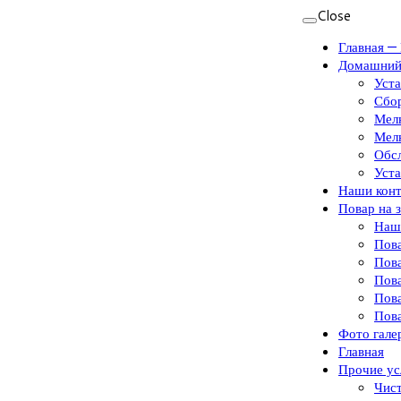
Close
Главная —
Домашний
Уст
Сбор
Мелк
Мелк
Обс
Уста
Наши кон
Повар на з
Наш
Пова
Пова
Пова
Пова
Пова
Фото гале
Главная
Прочие ус
Чис